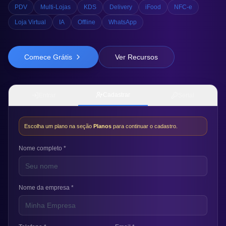
PDV
Multi-Lojas
KDS
Delivery
iFood
NFC-e
Loja Virtual
IA
Offline
WhatsApp
Comece Grátis
Ver Recursos
Cadastrar
Entrar
Serial
Escolha um plano na seção
Planos
para continuar o cadastro.
Nome completo *
Nome da empresa *