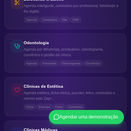
Agenda inteligente, comissões por profissional, fidelidade e
fila digital.
Agenda
Comissões
Fila
CRM
Odontologia
Agenda por WhatsApp, prontuários, odontograma,
convênios e gestão da clínica.
Agenda
Prontuário
Odontograma
Convênios
Clínicas de Estética
Agenda estética, ficha clínica, pacotes, fotos, comissões e
retorno pelo Zap+.
Ficha
Pacotes
Fotos
Comissões
Agendar uma demonstração
Clínicas Médicas