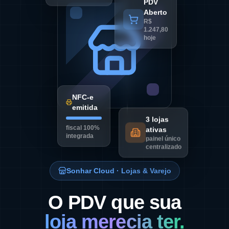
PDV
Aberto
R$
1.247,80
hoje
NFC-e
emitida
3 lojas
fiscal 100%
ativas
integrada
painel único
centralizado
Sonhar Cloud · Lojas & Varejo
O PDV que sua
loja merecia ter.