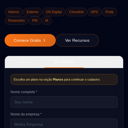
Interno
Externo
OS Digital
Checklist
GPS
Frota
Financeiro
PIX
IA
Comece Grátis
Ver Recursos
Cadastrar
Entrar
Serial
Escolha um plano na seção
Planos
para continuar o cadastro.
Nome completo *
Nome da empresa *