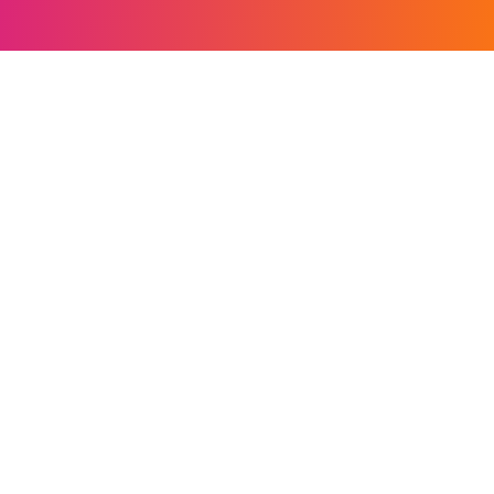
|
Termos de Uso
Política de Privacidade
©
2026
Sonhar.Cloud. Todos os direitos reservados.
Feito com
para o seu negócio brilhar.
Sistema completo de gestão e PDV na nuvem para o seu
negócio.
SOLUÇÕES
Restaurantes & Bares